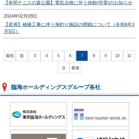
【有明テニスの森公園】電気点検に伴う休館(停電)のお知らせ
2024年02月09日
【若洲】補修工事に伴う海釣り施設の閉鎖について（令和6年3
月5日）
最初
前
3
4
5
6
7
8
9
10
11
次
最後
臨海ホールディングスグループ各社