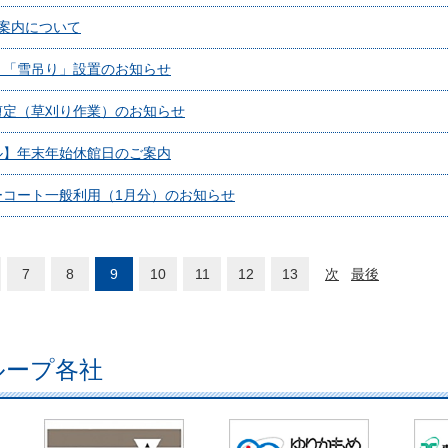
案内について
】「雪吊り」設置のお知らせ
剪定（草刈り作業）のお知らせ
ル】年末年始休館日のご案内
ーコート一般利用（1月分）のお知らせ
7
8
9
10
11
12
13
次
最後
ループ各社