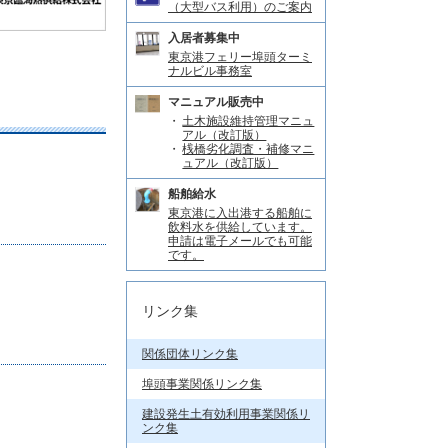
（大型バス利用）のご案内
入居者募集中
東京港フェリー埠頭ターミ
ナルビル事務室
マニュアル販売中
土木施設維持管理マニュ
アル（改訂版）
桟橋劣化調査・補修マニ
ュアル（改訂版）
船舶給水
東京港に入出港する船舶に
飲料水を供給しています。
申請は電子メールでも可能
です。
リンク集
関係団体リンク集
埠頭事業関係リンク集
建設発生土有効利用事業関係リ
ンク集
、