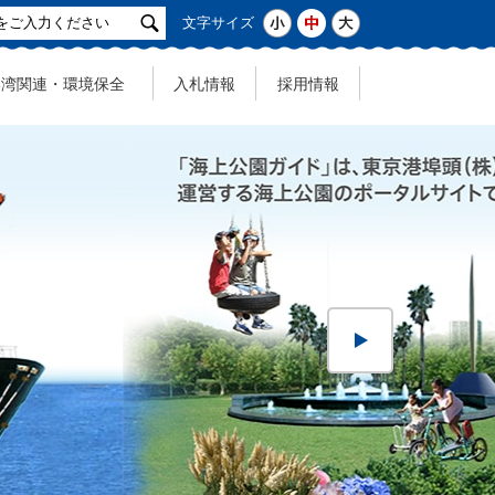
サ
小
中
大
文字サイズ
イ
ト
港湾関連・環境保全
入札情報
採用情報
検
索