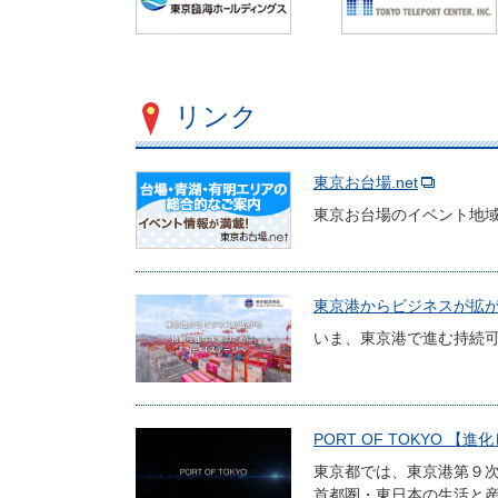
リンク
東京お台場.net
東京お台場のイベント地
東京港からビジネスが拡がる
いま、東京港で進む持続
PORT OF TOKYO 【
東京都では、東京港第９
首都圏・東日本の生活と