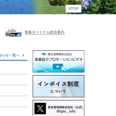
ス
ラ
イ
ダ
ー
客船ターミナル総合案内
再
生・
停
止
知らせ一覧へ
ボ
タ
ン