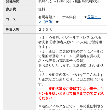
開催時間
15時45分～17時45分（乗船時間約60分）
参加費
無料
有明客船ターミナル集合 ★
見学コー
コース
ス（画像）
★
募集人数
２９０名
（１）応募時、①メールアドレス ②代表
者氏名 ③参加者人数(１～5人)をご登録頂
きます。
（２）後日、当選候補者の方々にメールに
て乗船者登録フォーム（乗船者全員の氏
名・代表者の電話番号の登録）
をお送りいたします。落選通知は行いませ
ん。
（３）乗船者名簿のご登録を完了されます
と正式なご当選となり、当日ご乗船頂けま
す。
乗船名簿をご登録頂けない場合、キ
ャンセル扱いとさせて頂きますのでご了承
ください
※
迷惑フィルタなどでメールの受信制限を