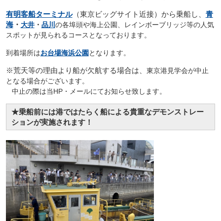
有明客船ターミナル
（東京ビッグサイト近接）から乗船し、
青
海
・
大井
・
品川
の各埠頭や海上公園、レインボーブリッジ等の人気
スポットが見られるコースとなっております。
到着場所は
お台場海浜公園
となります。
※荒天等の理由より船が欠航する場合は、
東京港見学会が中止
となる場合がございます。
中止の際は当HP・メールにてお知らせ致します。
★乗船前には港ではたらく船による貴重なデモンストレー
ションが実施されます！