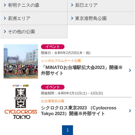
有明テニスの森
辰巳エリア
若洲エリア
東京港野鳥公園
その他の公園
イベント
開催日：令和5年2月23日(木・祝)
シンボルプロムナード公園
「MINATOお台場駅伝大会2023」開催※
外部サイト
イベント
開催期間：令和5年2月11日(土)－12日(日)
お台場海浜公園
シクロクロス東京2023 （Cyclocross
Tokyo 2023）開催※外部サイト
1