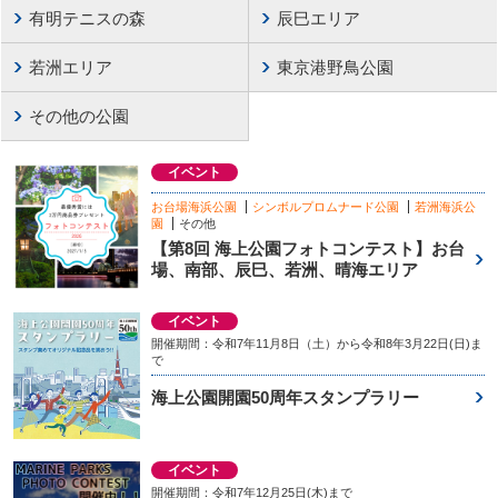
有明テニスの森
辰巳エリア
若洲エリア
東京港野鳥公園
その他の公園
イベント
お台場海浜公園
シンボルプロムナード公園
若洲海浜公
園
その他
【第8回 海上公園フォトコンテスト】お台
場、南部、辰巳、若洲、晴海エリア
イベント
開催期間：令和7年11月8日（土）から令和8年3月22日(日)ま
で
海上公園開園50周年スタンプラリー
イベント
開催期間：令和7年12月25日(木)まで