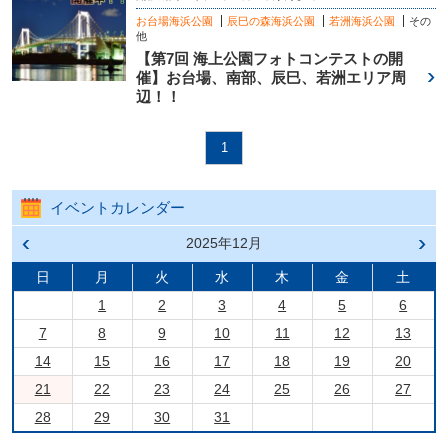
お台場海浜公園
辰巳の森海浜公園
若洲海浜公園
その
他
【第7回 海上公園フォトコンテストの開
催】お台場、南部、辰巳、若洲エリア周
辺！！
1
イベントカレンダー
前の
2025年12月
次の
月へ
月へ
戻る
進む
日
月
火
水
木
金
土
1
2
3
4
5
6
7
8
9
10
11
12
13
14
15
16
17
18
19
20
21
22
23
24
25
26
27
28
29
30
31