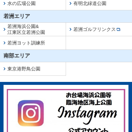
水の広場公園
有明北緑道公園
若洲エリア
若洲海浜公園
&
若洲ゴルフリンクス
江東区立若洲公園
若洲ヨット訓練所
南部エリア
東京港野鳥公園