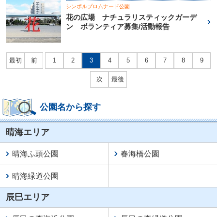
シンボルプロムナード公園
花の広場 ナチュラリスティックガーデ
ン ボランティア募集/活動報告
最初
前
1
2
3
4
5
6
7
8
9
次
最後
公園名から探す
晴海エリア
晴海ふ頭公園
春海橋公園
晴海緑道公園
辰巳エリア